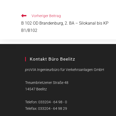
Vorheriger Beitrag
B 102 OD Brandenburg, 2. BA – Silokanal bis KP
B1/B102
Kontakt Büro Beelitz
pro
VIA Ingenieurbüro für Verkehrsanlagen GmbH
Treuenbrietzener Straße 48
14547 Beelitz
Telefon: 033204 - 64 98 - 0
Telefax: 033204 - 64 98 29