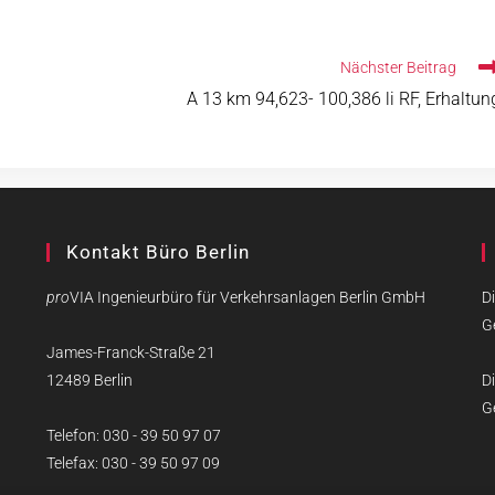
Nächster Beitrag
A 13 km 94,623- 100,386 li RF, Erhaltun
Kontakt Büro Berlin
pro
VIA Ingenieurbüro für Verkehrsanlagen Berlin GmbH
Di
G
James-Franck-Straße 21
12489 Berlin
Di
G
Telefon: 030 - 39 50 97 07
Telefax: 030 - 39 50 97 09