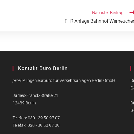
Nächster Beitrag
P+R Anlage Bahnhof Werneuche
Kontakt Büro Berlin
pro
VIA Ingenieurbüro für Verkehrsanlagen Berlin GmbH
Di
G
James-Franck-Straße 21
12489 Berlin
Di
G
Telefon: 030 - 39 50 97 07
Telefax: 030 - 39 50 97 09