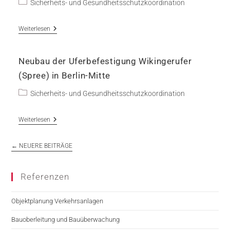
Beitrags-
Sicherheits- und Gesundheitsschutzkoordination
Kategorie:
Rahmenvertrag
Weiterlesen
Bauleistungen
An
Ver-
Neubau der Uferbefestigung Wikingerufer
Und
Entsorgungsleitungen
(Spree) in Berlin-Mitte
Im
Stadtgebiet
Beitrags-
Sicherheits- und Gesundheitsschutzkoordination
Berlin
Kategorie:
Neubau
Weiterlesen
Der
Uferbefestigung
Wikingerufer
←
NEUERE BEITRÄGE
(Spree)
In
Berlin-
Referenzen
Mitte
Objektplanung Verkehrsanlagen
Bauoberleitung und Bauüberwachung