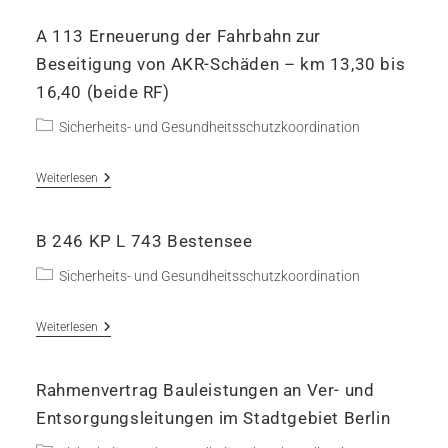
Ausbau
Zwischen
A 113 Erneuerung der Fahrbahn zur
Grieben
Und
Beseitigung von AKR-Schäden – km 13,30 bis
Herzberg
16,40 (beide RF)
Beitrags-
Sicherheits- und Gesundheitsschutzkoordination
Kategorie:
A
Weiterlesen
113
Erneuerung
Der
B 246 KP L 743 Bestensee
Fahrbahn
Zur
Beitrags-
Beseitigung
Sicherheits- und Gesundheitsschutzkoordination
Von
Kategorie:
AKR-
Schäden
B
Weiterlesen
–
246
Km
KP
13,30
L
Bis
Rahmenvertrag Bauleistungen an Ver- und
743
16,40
Bestensee
Entsorgungsleitungen im Stadtgebiet Berlin
(beide
RF)